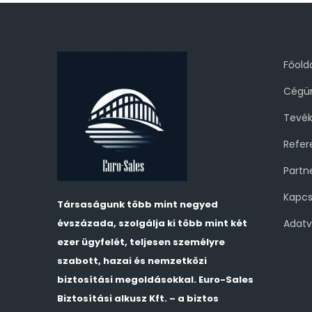
Főold
Cégün
Tevé
Refer
Partn
Kapcs
Társaságunk több mint negyed
évszázada, szolgálja ki több mint két
Adat
ezer ügyfelét, teljesen személyre
szabott, hazai és nemzetközi
biztosítási megoldásokkal. Euro-Sales
Biztosítási alkusz Kft. – a biztos