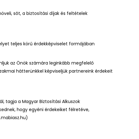
i, sõt, a biztosítási díjak és feltételek
elyet teljes körű érdekképviselet formájában
ajánljuk az Önök számára leginkább megfelelő
szakmai hátterünkkel képviseljük partnereink érdekeit
l, tagja a Magyar Biztosítási Alkuszok
ekednek, hogy egyéni érdekeiket félretéve,
.mabiasz.hu
)