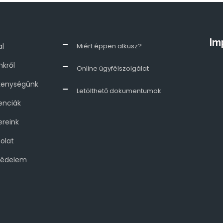
Im
al
Miért éppen alkusz?
kről
Online ügyfélszolgálat
kenységünk
Letölthető dokumentumok
enciák
ereink
olat
védelem