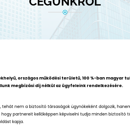
CÉGÜNKRŐL
ékhelyű, országos működési területű, 100 %-ban magyar tula
lunk megbízási díj nélkül az ügyfeleink rendelkezésére.
 tehát nem a biztosító társaságok ügynökeként dolgozik, hanem
 hogy partnereit kellőképpen képviselni tudja minden biztosító 
ldást kapja.