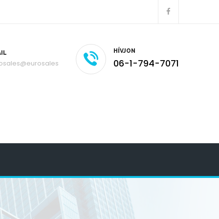
HÍVJON
IL
06-1-794-7071
osales@eurosales