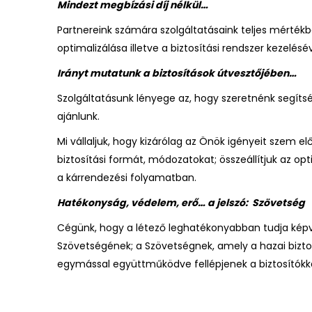
Mindezt megbízási díj nélkül…
Partnereink számára szolgáltatásaink teljes mértékbe
optimalizálása illetve a biztosítási rendszer kezelés
Irányt mutatunk a biztosítások útvesztőjében…
Szolgáltatásunk lényege az, hogy szeretnénk segítség
ajánlunk.
Mi vállaljuk, hogy kizárólag az Önök igényeit szem el
biztosítási formát, módozatokat; összeállítjuk az op
a kárrendezési folyamatban.
Hatékonyság, védelem, erő… a jelszó: Szövetség
Cégünk, hogy a létező leghatékonyabban tudja képvise
Szövetségének; a Szövetségnek, amely a hazai biztosí
egymással együttműködve fellépjenek a biztosítókkal