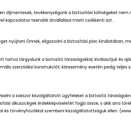
n díjmentesek, tevékenységünk a biztosítási költségeket nem növel
ével kapcsolatos teendõk átvállalása miatt csökkenti azt.
et nyújtani Önnek, eligazodni a biztosítási piac kínálatában, m
őtt tartva tárgyalunk a biztosító társaságokkal, kiválasztjuk és 
timális szerződési konstrukciót; káresemény esetén pedig teljes 
lni a sokszor kiszolgáltatott ügyfeleket a biztosító táraságokná
tási alkuszcégek érdekképviseletét fogja össze, s akik arra tör
 és törvényhozókkal szembeni kiszolgáltatottságuk ellen. (
www